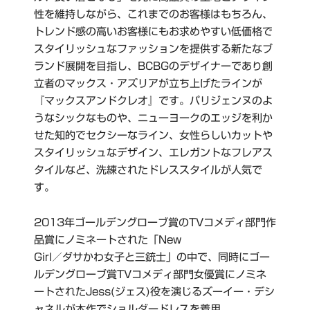
性を維持しながら、これまでのお客様はもちろん、
トレンド感の高いお客様にもお求めやすい低価格で
スタイリッシュなファッションを提供する新たなブ
ランド展開を目指し、BCBGのデザイナーであり創
立者のマックス・アズリアが立ち上げたラインが
『マックスアンドクレオ』です。パリジェンヌのよ
うなシックなものや、ニューヨークのエッジを利か
せた知的でセクシーなライン、女性らしいカットや
スタイリッシュなデザイン、エレガントなフレアス
タイルなど、洗練されたドレススタイルが人気で
す。
2013年ゴールデングローブ賞のTVコメディ部門作
品賞にノミネートされた「New
Girl／ダサかわ女子と三銃士」の中で、同時にゴー
ルデングローブ賞TVコメディ部門女優賞にノミネ
ートされたJess(ジェス)役を演じるズーイー・デシ
ャネルが本作でショルダードレスを着用。