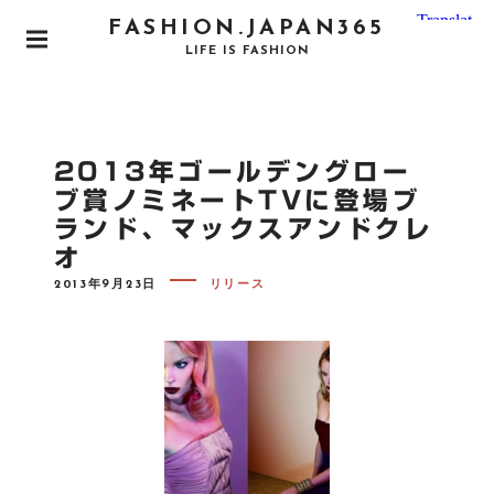
S
FASHION.JAPAN365
k
P
LIFE IS FASHION
i
R
I
p
M
t
A
o
R
2013年ゴールデングロー
Y
c
M
ブ賞ノミネートTVに登場ブ
o
E
ランド、マックスアンドクレ
N
n
U
オ
t
e
P
2013年9月23日
リリース
O
n
S
T
t
E
D
O
N