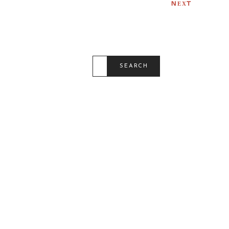
T
NEXT
I
O
N
S
E
SEARCH
A
R
C
H
F
O
R
: