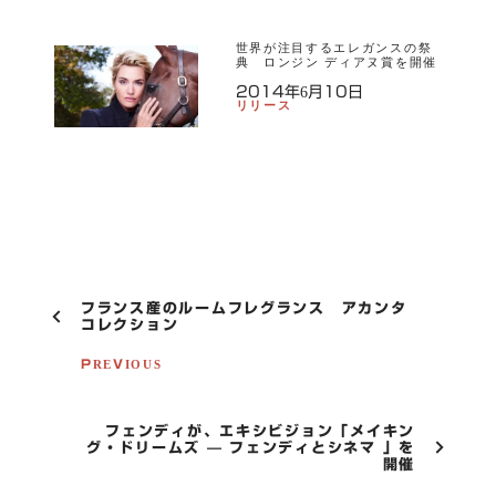
世界が注目するエレガンスの祭
典 ロンジン ディアヌ賞を開催
2014年6月10日
リリース
P
フランス産のルームフレグランス アカンタ
O
コレクション
S
T
PREVIOUS
N
A
V
フェンディが、エキシビジョン「メイキン
I
グ・ドリームズ — フェンディとシネマ 」を
G
開催
A