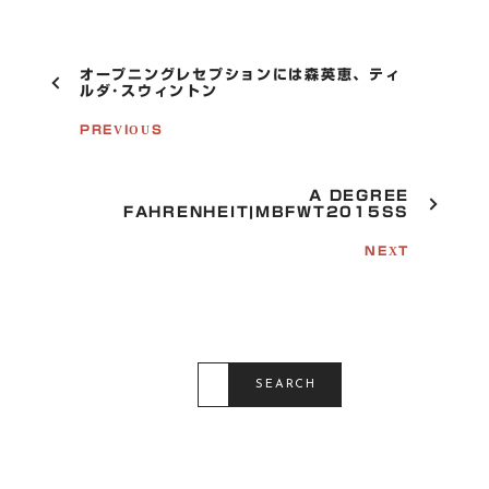
P
オープニングレセプションには森英恵、ティ
O
ルダ･スウィントン
S
T
PREVIOUS
N
A
V
A DEGREE
I
FAHRENHEIT|MBFWT2015SS
G
A
NEXT
T
I
O
N
S
E
SEARCH
A
R
C
H
F
O
R
: