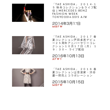
S
「TAE ASHIDA」 ２０１４-１
５ 秋冬コレクションをライブ配
信 | MERCEDES-BENZ
T
FASHION WEEK
TOKYO2014-2015 A/W
AE
2014年3月17日
AS
MBFW
HI
D
「TAE ASHIDA」 ２０１７ 春
夏コレクション芦田多恵デビュ
A
ー２５周年アニバーサリーコレ
クション１０月１７日（月） １
９：３０～ ライブ配信
2016年10月13日
AFWT
「TAE ASHIDA」 ２０１６ 春
夏コレクションは音楽家・渋谷
慶一郎氏とコラボレーション
2015年10月15日
MBFW