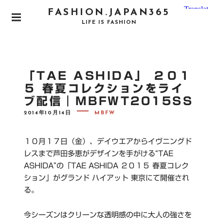
S
FASHION.JAPAN365
k
P
LIFE IS FASHION
i
R
I
p
M
t
A
o
R
「TAE ASHIDA」 ２０１
Y
c
M
５ 春夏コレクションをライ
o
E
ブ配信｜MBFWT2015SS
N
n
U
P
t
2014年10月14日
MBFW
O
e
S
T
n
E
１０月１７日（金）、デイウエアからイヴニングド
D
t
O
レスまで芦田多恵がデザインを手がける“TAE
N
ASHIDA”の「TAE ASHIDA ２０１５ 春夏コレク
ション」がグランド ハイアット 東京にて開催され
る。
今シーズンはクリーンな透明感の中に大人の強さを