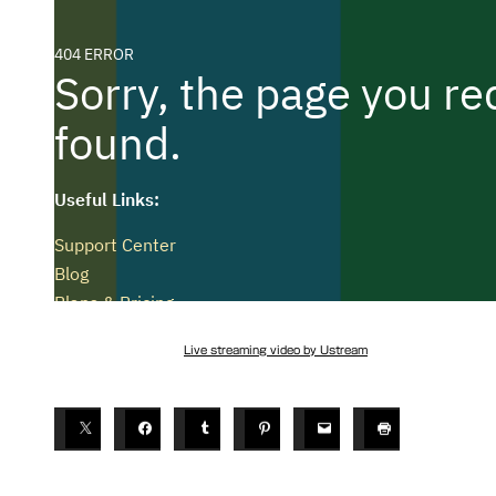
Live streaming video by Ustream
T
A
G