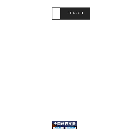
N
S
E
SEARCH
A
R
C
H
F
O
R
: