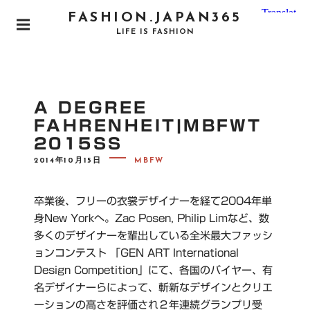
S
FASHION.JAPAN365
k
P
LIFE IS FASHION
i
R
I
p
M
t
A
o
R
A DEGREE
Y
c
M
FAHRENHEIT|MBFWT
o
E
2015SS
N
n
U
P
t
2014年10月15日
MBFW
O
e
S
T
n
E
卒業後、フリーの衣裳デザイナーを経て2004年単
D
t
O
身New Yorkへ。Zac Posen, Philip Limなど、数
N
多くのデザイナーを輩出している全米最大ファッシ
ョンコンテスト 「GEN ART International
Design Competition」にて、各国のバイヤー、有
名デザイナーらによって、斬新なデザインとクリエ
ーションの高さを評価され２年連続グランプリ受