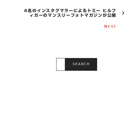
A
V
4名のインスタグマラーによるトミー ヒルフ
I
ィガーのマンスリーフォトマガジンが公開
G
A
NEXT
T
I
O
N
S
E
SEARCH
A
R
C
H
F
O
R
: