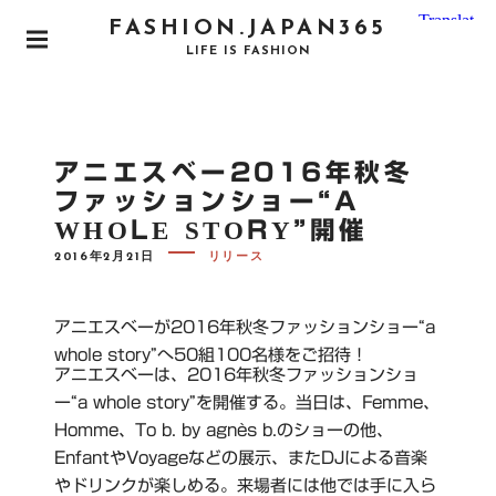
S
FASHION.JAPAN365
k
P
LIFE IS FASHION
i
R
I
p
M
t
A
o
R
アニエスベー2016年秋冬
Y
c
M
ファッションショー“A
o
E
WHOLE STORY”開催
N
n
U
P
t
2016年2月21日
リリース
O
e
S
T
n
E
アニエスベーが2016年秋冬ファッションショー“a
D
t
O
whole story”へ50組100名様をご招待！
N
アニエスベーは、2016年秋冬ファッションショ
ー“a whole story”を開催する。当日は、Femme、
Homme、To b. by agnès b.のショーの他、
EnfantやVoyageなどの展示、またDJによる音楽
やドリンクが楽しめる。来場者には他では手に入ら