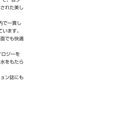
映された美し
内で一貫し
ています。
場面でも快適
ノロジーを
な水をもたら
ション誌にも