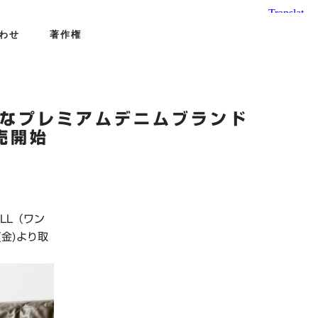
わせ
著作権
質なプレミアムデニムブランド
売開始
LL（ワン
金)より取