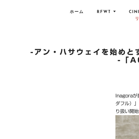
S
k
ホーム
RFWT
CIN
i
p
t
o
c
-アン・ハサウェイを始めと
o
-「
n
t
e
n
Inago
t
ダフル）」
り扱い開始