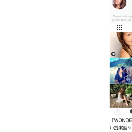
「WOND
ル提案型シ