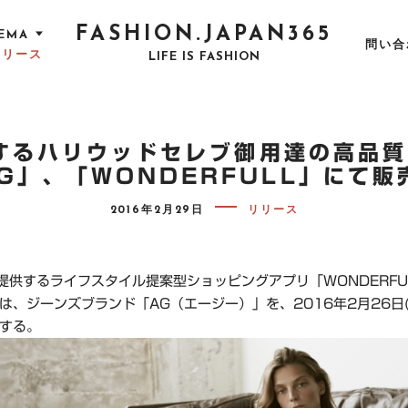
FASHION.JAPAN365
EMA
問い合
リリース
LIFE IS FASHION
するハリウッドセレブ御用達の高品
AG」、「WONDERFULL」にて販
P
2016年2月29日
リリース
O
S
T
E
D
raが提供するライフスタイル提案型ショッピングアプリ「WONDERFU
O
N
は、ジーンズブランド「AG（エージー）」を、2016年2月26日(
する。