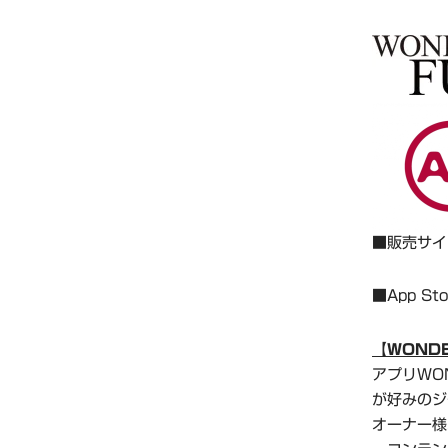
■販売サイ
■App St
【WOND
アプリWO
が好みのジ
オーナー様