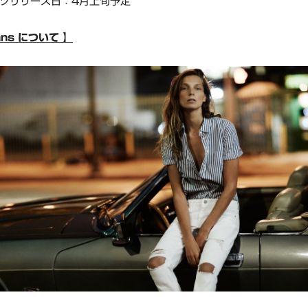
ツリリース日：4月上旬予定
ans について 】