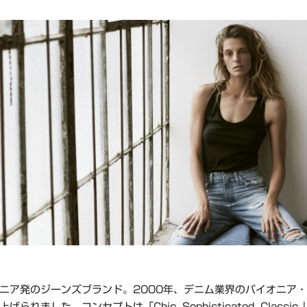
ニア発のジーンズブランド。2000年、デニム業界のパイオニア・Yu
げられました。コンセプトは「Chic. Sophisticated. Classi