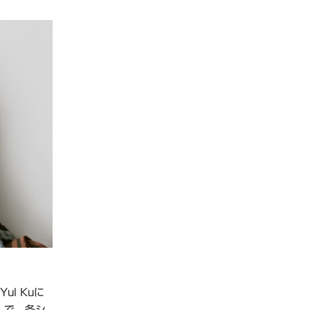
l Kuに
c.」で、各シ