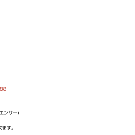
988
エンサー)
来ます。