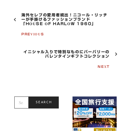
P
海外セレブの愛用者続出！ニコール・リッチ
O
ーが手掛けるファッションブランド
「HOUSE OF HARLOW 1960」
S
T
PREVIOUS
N
A
V
I
イニシャル入りで特別なものにバーバリーの
G
バレンタインギフトコレクション
A
T
NEXT
I
O
N
S
E
SEARCH
A
R
C
H
F
O
R
: