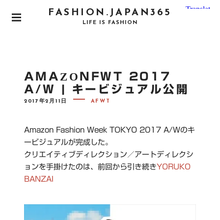
S
FASHION.JAPAN365
k
P
LIFE IS FASHION
i
R
I
p
M
t
A
o
R
AMAZONFWT 2017
Y
c
M
A/W | キービジュアル公開
o
E
N
P
2017年2月11日
AFWT
n
O
U
S
t
T
e
E
Amazon Fashion Week TOKYO 2017 A/Wのキ
D
n
O
ービジュアルが完成した。
N
t
クリエイティブディレクション／アートディレクシ
ョンを手掛けたのは、前回から引き続き
YORUKO
BANZAI