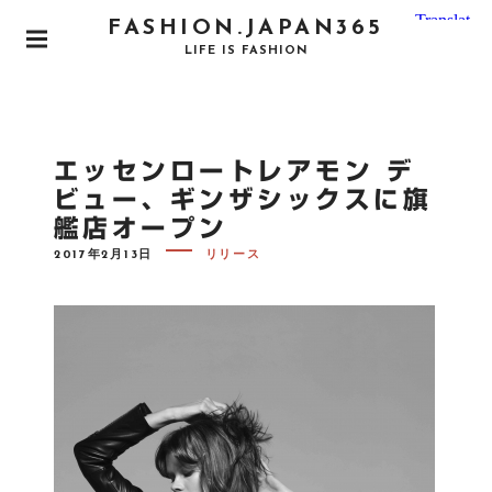
S
FASHION.JAPAN365
k
P
LIFE IS FASHION
i
R
I
p
M
t
A
o
R
エッセンロートレアモン デ
Y
c
M
ビュー、ギンザシックスに旗
o
E
艦店オープン
N
n
U
P
t
2017年2月13日
リリース
O
e
S
T
n
E
D
t
O
N