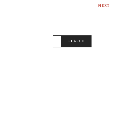
A
T
NEXT
I
O
N
S
E
SEARCH
A
R
C
H
F
O
R
: