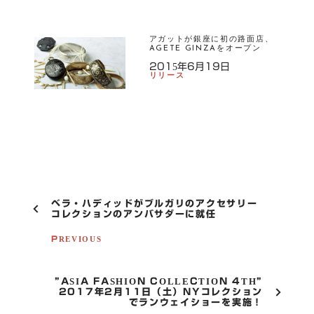
アガットが銀座に初の路面店、
AGETE GINZAをオープン
2015年6月19日
リリース
P
ベラ・ハディッドがブルガリのアクセサリー
O
コレクションのアンバサダーに就任
S
T
PREVIOUS
N
A
V
”ASIA FASHION COLLECTION 4TH”
I
2017年2月11日（土）NYコレクション
G
でランウェイショーを実施！