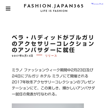
S
FASHION.JAPAN365
k
P
LIFE IS FASHION
i
R
I
p
M
t
A
o
R
ベラ・ハディッドがブルガリ
Y
c
M
のアクセサリーコレクション
o
E
のアンバサダーに就任
N
n
U
P
t
2017年2月13日
リリース
O
e
S
T
n
E
ミラノ ファッションウィーク期間中2月23日及び
D
t
O
24日にブルガリ ホテル ミラノにて開催される
N
2017年秋冬アクセサリーコレクションのプレゼン
テーションにて、この美しき、輝かしいアンバサダ
ー就任の発表が行なわれる。