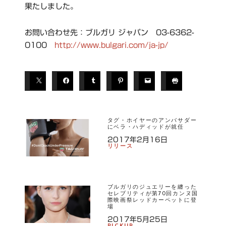
果たしました。
お問い合わせ先：ブルガリ ジャパン 03-6362-
0100
http://www.bulgari.com/ja-jp/
T
A
G
S
タグ・ホイヤーのアンバサダー
にベラ・ハディッドが就任
ブ
2017年2月16日
リリース
ル
ガ
リ
ブルガリのジュエリーを纏った
セレブリティが第70回カンヌ国
際映画祭レッドカーペットに登
場
2017年5月25日