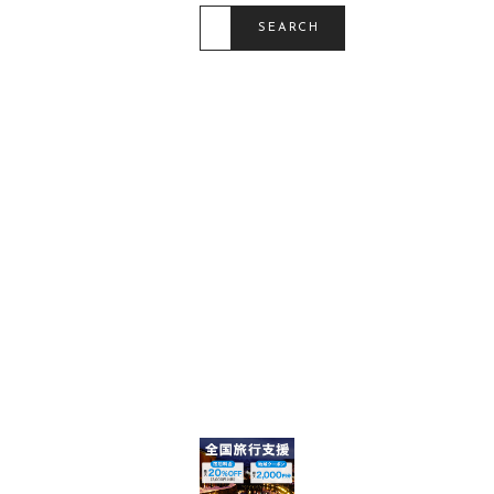
S
E
SEARCH
A
R
C
H
F
O
R
: