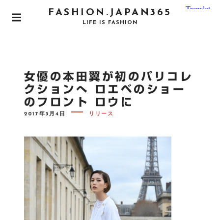
S
FASHION.JAPAN365
k
P
LIFE IS FASHION
i
R
I
p
M
t
A
o
R
女優の本田翼が初のパリコレ
Y
c
M
クションへ ロエベのショー
o
E
のフロント ロウに
N
n
U
P
t
2017年3月4日
リリース
O
e
S
T
n
E
D
t
O
N