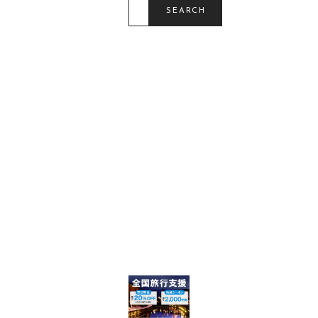
E
SEARCH
A
R
C
H
F
O
R
: