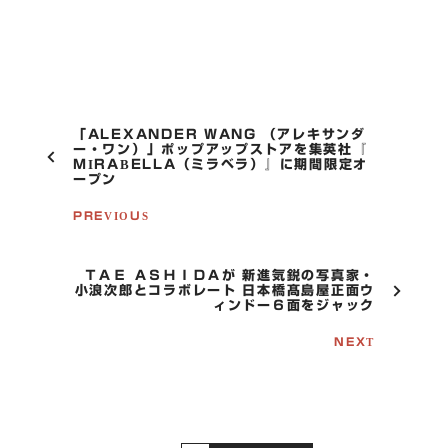
P
「ALEXANDER WANG （アレキサンダ
O
ー・ワン）」ポップアップストアを集英社『
MIRABELLA（ミラベラ）』に期間限定オ
S
ープン
T
N
PREVIOUS
A
V
I
G
ＴＡＥ ＡＳＨＩＤＡが 新進気鋭の写真家・
小浪次郎とコラボレート 日本橋髙島屋正面ウ
A
ィンドー６面をジャック
T
I
NEXT
O
N
S