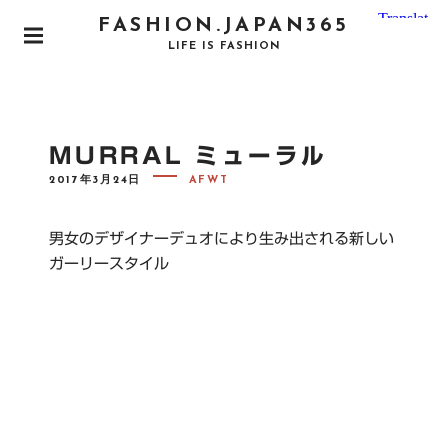
S
FASHION.JAPAN365
k
P
LIFE IS FASHION
i
R
I
p
M
t
A
o
R
MURRAL ミューラル
Y
c
M
P
2017年3月24日
AFWT
o
E
O
N
S
n
T
U
E
t
男女のデザイナーデュオにより生み出される新しい
D
e
O
ガーリースタイル
N
n
t