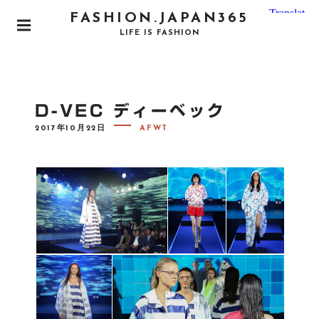
S
FASHION.JAPAN365
k
P
LIFE IS FASHION
i
R
I
p
M
t
A
o
R
D-VEC ディーベック
Y
c
M
P
2017年10月22日
AFWT
o
E
O
N
S
n
T
U
E
t
D
e
O
N
n
t