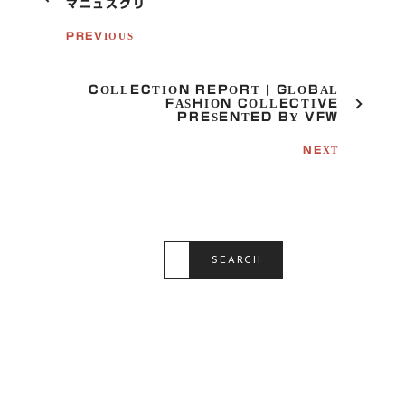
O
マニュスクリ
S
T
PREVIOUS
N
A
V
COLLECTION REPORT | GLOBAL
I
FASHION COLLECTIVE
G
PRESENTED BY VFW
A
T
NEXT
I
O
N
S
E
SEARCH
A
R
C
H
F
O
R
: