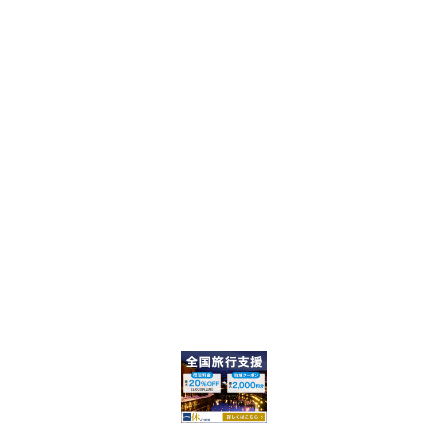
C
H
F
O
R
: