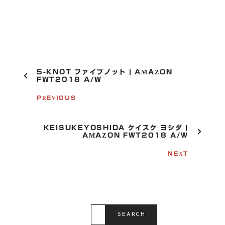
P
5-KNOT ファイブノット | AMAZON
O
FWT2018 A/W
S
T
PREVIOUS
N
A
V
KEISUKEYOSHIDA ケイスケ ヨシダ |
I
AMAZON FWT2018 A/W
G
A
NEXT
T
I
O
N
S
E
SEARCH
A
R