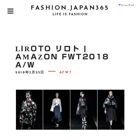
S
FASHION.JAPAN365
k
P
LIFE IS FASHION
i
R
I
p
M
t
A
o
R
LIROTO リロト |
Y
c
M
AMAZON FWT2018
o
E
A/W
N
n
U
P
t
2018年3月25日
AFWT
O
e
S
T
n
E
D
t
O
N