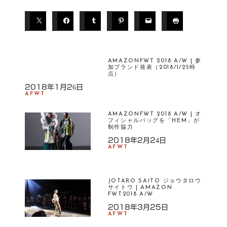
T
A
G
S
AMAZONFWT 2018 A/W | 参
A
加ブランド発表（2018/1/25時
M
点）
AZ
2018年1月26日
AFWT
O
NF
AMAZONFWT 2018 A/W | オ
W
フィシャルバッグを「HEM」が
制作協力
T
2018年2月24日
AFWT
JOTARO SAITO ジョウタロウ
サイトウ | AMAZON
FWT2018 A/W
2018年3月25日
AFWT