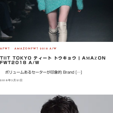
AFWT
AMAZONFWT 2018 A/W
TIIT TOKYO ティート トウキョウ | AMAZON
FWT2018 A/W
ボリュームあるセーターが印象的 Brand […]
P
2018年3月21日
O
S
T
E
D
O
N