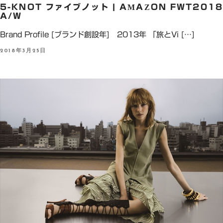
5-KNOT ファイブノット | AMAZON FWT2018
A/W
Brand Profile [ブランド創設年] 2013年 「旅とVi […]
P
2018年3月25日
O
S
T
E
D
O
N