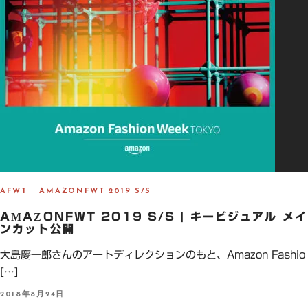
AFWT
AMAZONFWT 2019 S/S
AMAZONFWT 2019 S/S | キービジュアル メイ
ンカット公開
大島慶一郎さんのアートディレクションのもと、Amazon Fashio
[…]
P
2018年8月24日
O