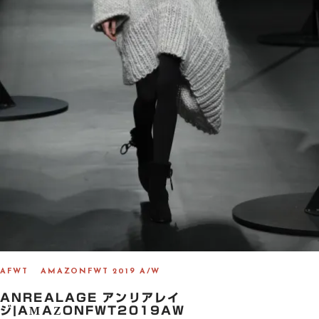
AFWT
AMAZONFWT 2019 A/W
ANREALAGE アンリアレイ
ジ|AMAZONFWT2019AW