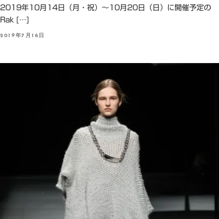
2019年10月14日（月・祝）～10月20日（日）に開催予定の
Rak […]
P
2019年7月16日
O
S
T
E
D
O
N