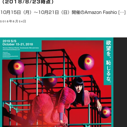
（2018/8/23時点）
10月15日（月）～10月21日（日）開催のAmazon Fashio […]
P
2018年8月24日
O
S
T
E
D
O
N