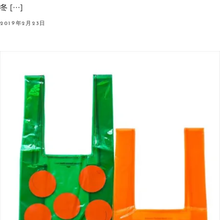
冬 […]
P
2019年2月23日
O
S
T
E
D
O
N