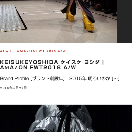
AFWT
AMAZONFWT 2018 A/W
KEISUKEYOSHIDA ケイスケ ヨシダ |
AMAZON FWT2018 A/W
Brand Profile [ブランド創設年] 2015年 明るいのか […]
P
2018年3月25日
O
S
T
E
D
O
N