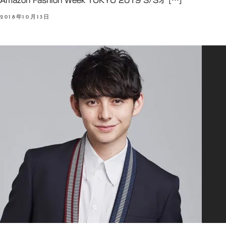
Amazon Fashion Week TOKYO 2019 S/Sオ […]
P
2018年10月13日
O
S
T
E
D
O
N