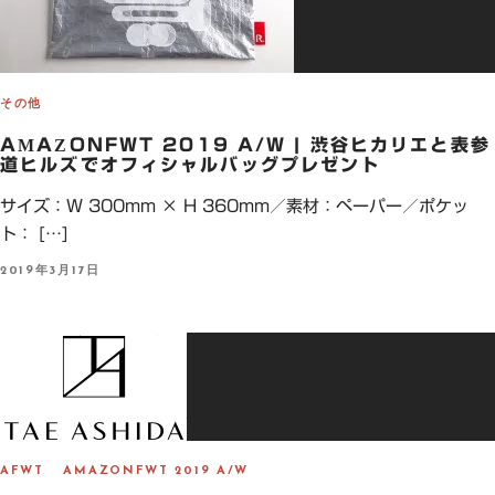
その他
AMAZONFWT 2019 A/W | 渋谷ヒカリエと表参
道ヒルズでオフィシャルバッグプレゼント
サイズ：W 300mm × H 360mm／素材：ペーパー／ポケッ
ト： […]
P
2019年3月17日
O
S
T
E
D
O
N
AFWT
AMAZONFWT 2019 A/W