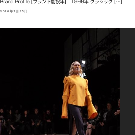
Brand Profile [ブランド創設年] 1996年 クラシック […]
P
2018年3月25日
O
S
T
E
D
O
N