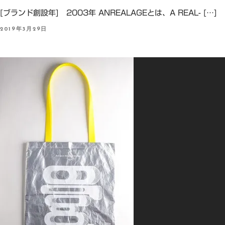
[ブランド創設年] 2003年 ANREALAGEとは、A REAL- […]
P
2019年3月29日
O
S
T
E
D
O
N