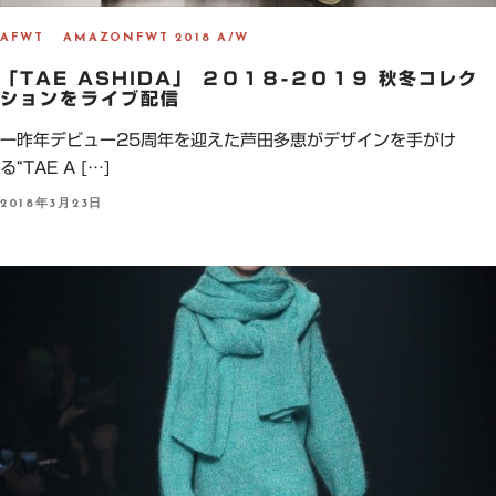
AFWT
AMAZONFWT 2018 A/W
「TAE ASHIDA」 ２０１８-２０１９ 秋冬コレク
ションをライブ配信
一昨年デビュー25周年を迎えた芦田多恵がデザインを手がけ
る“TAE A […]
P
2018年3月23日
O
S
T
E
D
O
N