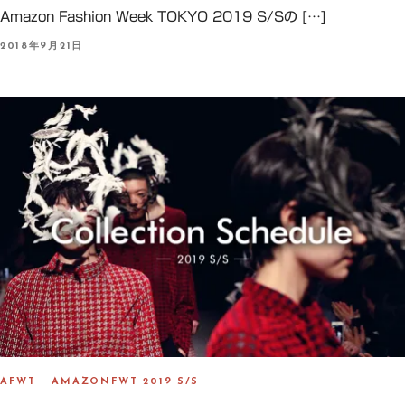
Amazon Fashion Week TOKYO 2019 S/Sの […]
P
2018年9月21日
O
S
T
E
D
O
N
AFWT
AMAZONFWT 2019 S/S