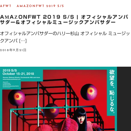
AFWT
AMAZONFWT 2019 S/S
AMAZONFWT 2019 S/S | オフィシャルアンバ
サダー&オフィシャルミュージックアンバサダー
オフィシャルアンバサダーのハリー杉山 オフィシャル ミュージッ
クアンバ […]
P
2018年9月21日
O
S
T
E
D
O
N