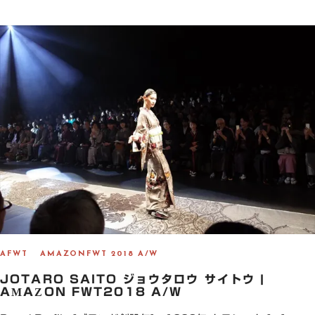
S
T
E
D
O
N
AFWT
AMAZONFWT 2018 A/W
JOTARO SAITO ジョウタロウ サイトウ |
AMAZON FWT2018 A/W