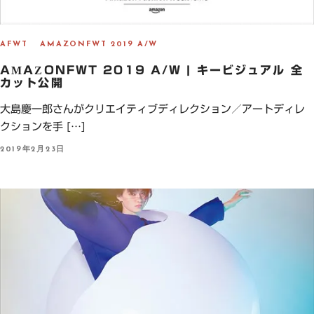
AFWT
AMAZONFWT 2019 A/W
AMAZONFWT 2019 A/W | キービジュアル 全
カット公開
大島慶一郎さんがクリエイティブディレクション／アートディレ
クションを手 […]
P
2019年2月23日
O
S
T
E
D
O
N