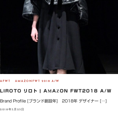
AFWT
AMAZONFWT 2018 A/W
LIROTO リロト | AMAZON FWT2018 A/W
Brand Profile [ブランド創設年] 2018年 デザイナー […]
P
2018年3月25日
O
S