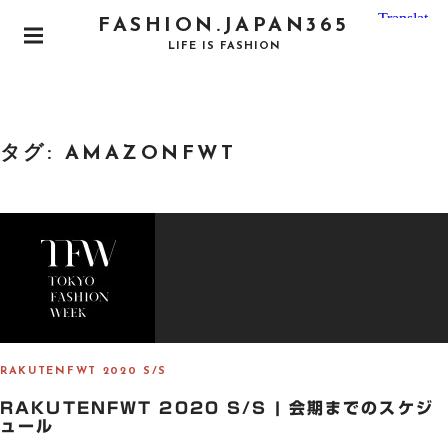
S
FASHION.JAPAN365
k
P
LIFE IS FASHION
i
R
I
p
M
t
A
o
R
タグ:
AMAZONFWT
Y
c
M
o
E
N
n
U
t
e
n
t
RAKUTENFWT 2020 S/S
RAKUTENFWT 2020 S/S | 会期までのスケジ
ュール