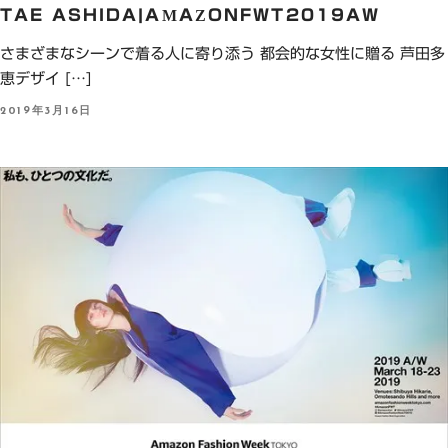
TAE ASHIDA|AMAZONFWT2019AW
さまざまなシーンで着る人に寄り添う 都会的な女性に贈る 芦田多
恵デザイ […]
P
2019年3月16日
O
S
T
E
D
O
N