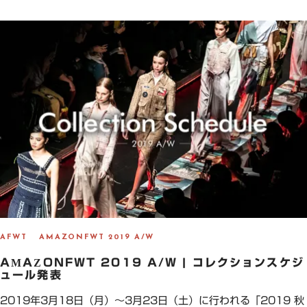
T
E
D
O
N
AFWT
AMAZONFWT 2019 A/W
AMAZONFWT 2019 A/W | コレクションスケジ
ュール発表
2019年3月18日（月）～3月23日（土）に行われる「2019 秋