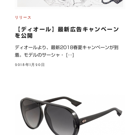
リリース
【ディオール】最新広告キャンペーン
を公開
ディオールより、最新2018春夏キャンペーンが到
着。モデルのサーシャ・ […]
P
2018年1月20日
O
S
T
E
D
O
N