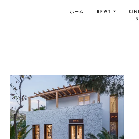
S
k
ホーム
RFWT
CIN
i
p
t
o
c
o
n
t
e
n
t