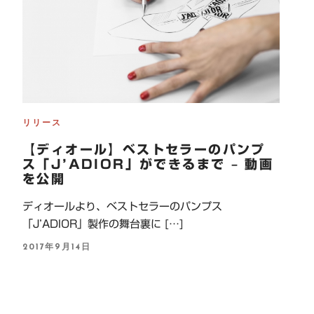
リリース
【ディオール】ベストセラーのパンプ
ス「J’ADIOR」ができるまで – 動画
を公開
ディオールより、ベストセラーのパンプス
「J’ADIOR」製作の舞台裏に […]
P
2017年9月14日
O
S
T
E
D
O