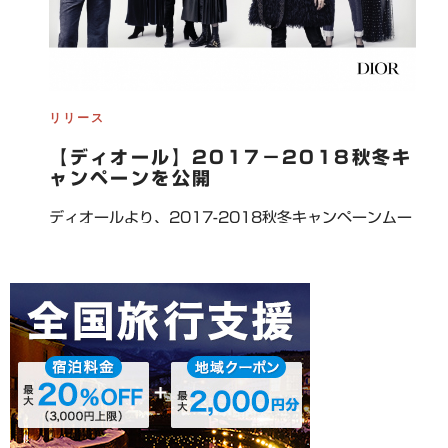
リリース
【ディオール】2017－2018秋冬キ
ャンペーンを公開
ディオールより、2017-2018秋冬キャンペーンムー
ビーとビジュアル […]
P
2017年7月2日
O
S
T
E
D
O
N