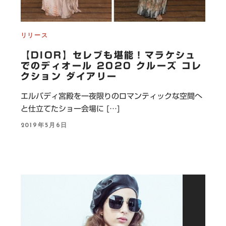
リリース
【DIOR】セレブも堪能！マラケシュ
でのディオール 2020 クルーズ コレ
クション ダイアリー
エルバディ宮殿を一夜限りのロマンティックな空間へ
と仕立てたショー会場に […]
P
2019年5月6日
O
S
T
E
D
O
N