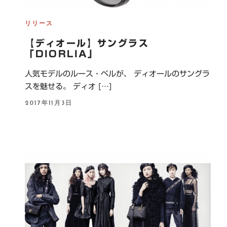
リリース
【ディオール】サングラス
「DIORLIA」
人気モデルのルース・ベルが、 ディオールのサングラ
スを魅せる。 ディオ […]
P
2017年11月3日
O
S
T
E
D
O
N