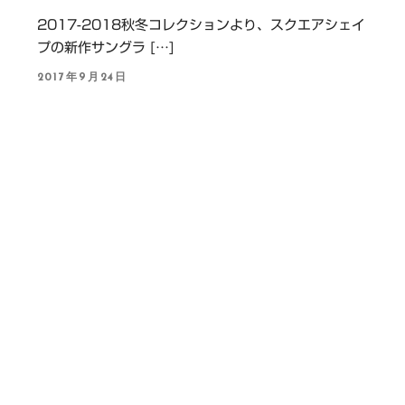
2017-2018秋冬コレクションより、スクエアシェイ
プの新作サングラ […]
P
2017年9月24日
O
S
T
E
D
O
N