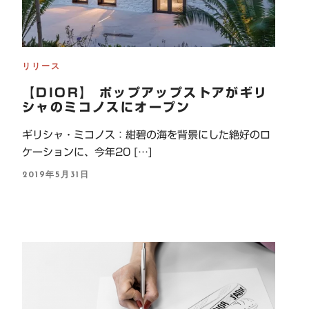
リリース
【DIOR】 ポップアップストアがギリ
シャのミコノスにオープン
ギリシャ・ミコノス：紺碧の海を背景にした絶好のロ
ケーションに、今年20 […]
P
2019年5月31日
O
S
T
E
D
O
N