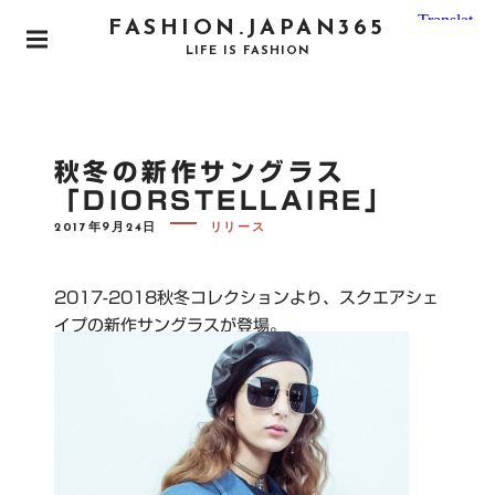
S
FASHION.JAPAN365
k
P
LIFE IS FASHION
i
R
I
p
M
t
A
o
R
秋冬の新作サングラス
Y
c
M
「DIORSTELLAIRE」
o
E
N
P
2017年9月24日
リリース
n
O
U
S
t
T
e
E
2017-2018秋冬コレクションより、スクエアシェ
D
n
O
イプの新作サングラスが登場。
N
t