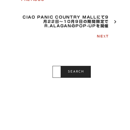
T
N
A
V
CIAO PANIC COUNTRY MALLにて9
I
月22日～10月9日の期間限定で
G
R.ALAGANのPOP-UPを開催
A
T
NEXT
I
O
N
S
E
SEARCH
A
R
C
H
F
O
R
: