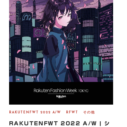
RAKUTENFWT 2022 A/W
RFWT
その他
RAKUTENFWT 2022 A/W | シ