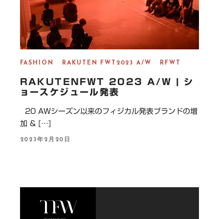
FASHION
RAKUTEN FWT2023 A/W
RFWT
RAKUTENFWT 2023 A/W | シ
ョースケジュール発表
20 AWシーズン以来のフィジカル発表ブランドの増
加 & […]
P
2023年2月20日
O
S
T
E
D
O
N