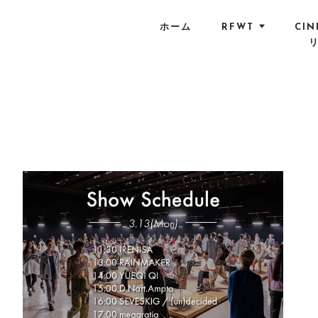
S
k
ホーム
RFWT
CIN
i
p
t
o
c
o
n
t
e
n
t