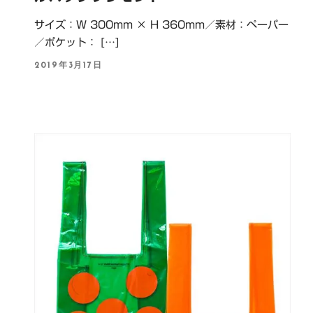
サイズ：W 300mm × H 360mm／素材：ペーパー
／ポケット： […]
P
2019年3月17日
O
S
T
E
D
O
N