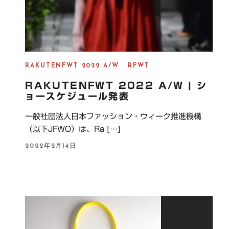
RAKUTENFWT 2022 A/W
RFWT
RAKUTENFWT 2022 A/W | シ
ョースケジュール発表
一般社団法人日本ファッション・ウィーク推進機構
（以下JFWO）は、Ra […]
P
2022年2月14日
O
S
T
E
D
O
N