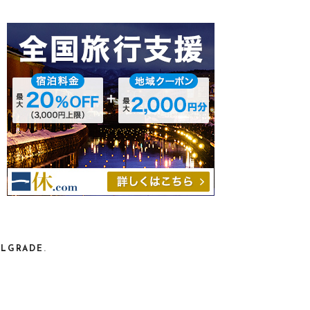
P
2018年10月13日
O
S
T
E
D
O
N
ELGRADE
.