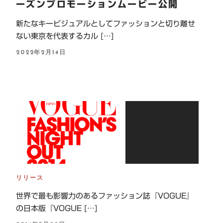
ーズンプロモーションムービー公開
新たなキービジュアルとしてファッションと切り離せ
ない東京を代表するカル […]
P
2022年2月14日
O
S
T
E
D
O
N
リリース
世界で最も影響力のあるファッション誌『VOGUE』
の日本版『VOGUE […]