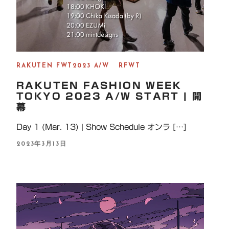
RAKUTEN FWT2023 A/W
RFWT
RAKUTEN FASHION WEEK
TOKYO 2023 A/W START | 開
幕
Day 1 (Mar. 13) | Show Schedule オンラ […]
P
2023年3月13日
O
S
T
E
D
O
N