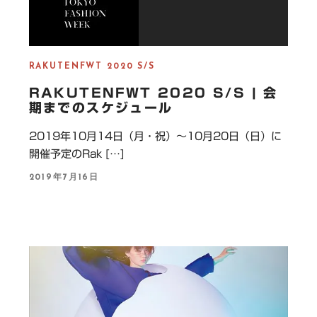
RAKUTENFWT 2020 S/S
RAKUTENFWT 2020 S/S | 会
期までのスケジュール
2019年10月14日（月・祝）～10月20日（日）に
開催予定のRak […]
P
2019年7月16日
O
S
T
E
D
O
N